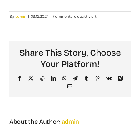
für
By
admin
|
03.12.2024
|
Kommentare deaktiviert
Kann
ich
auf
Englisch
Share This Story, Choose
buchen
Your Platform!
Facebook
X
Reddit
LinkedIn
WhatsApp
Telegram
Tumblr
Pinterest
Vk
Xing
Email
About the Author:
admin