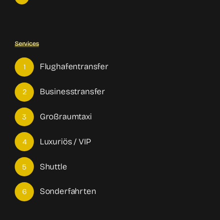
Services
Flughafentransfer
1
Businesstransfer
2
Großraumtaxi
3
Luxuriös / VIP
4
Shuttle
5
Sonderfahrten
6